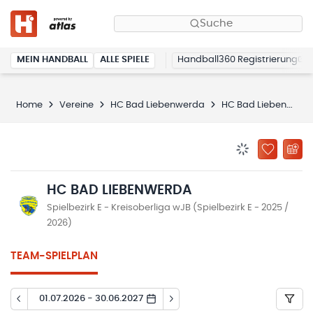
Suche
MEIN HANDBALL
ALLE SPIELE
Handball360 Registrierung
Home
Vereine
HC Bad Liebenwerda
HC Bad Liebenwerda
BENACHRICHTIG
ZU „MEINE
HC BAD LIEBENWERDA
Spielbezirk E - Kreisoberliga wJB (Spielbezirk E - 2025 /
2026)
TEAM-SPIELPLAN
01.07.2026 - 30.06.2027