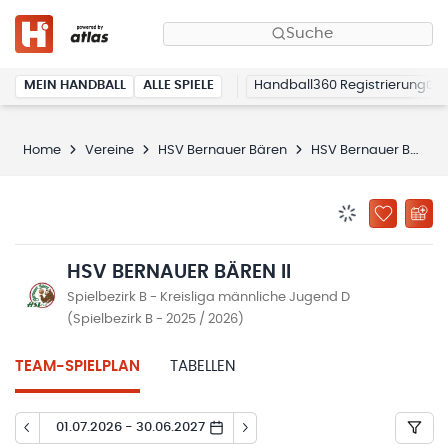
Suche
MEIN HANDBALL
ALLE SPIELE
Handball360 Registrierung
Home
Vereine
HSV Bernauer Bären
HSV Bernauer Bären II
BENACHRICHTIG
ZU „MEINE
HSV BERNAUER BÄREN II
Spielbezirk B - Kreisliga männliche Jugend D
(Spielbezirk B - 2025 / 2026)
TEAM-SPIELPLAN
TABELLEN
01.07.2026 - 30.06.2027