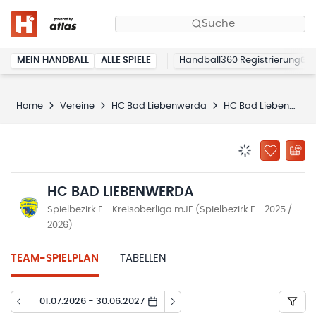
Suche
MEIN HANDBALL
ALLE SPIELE
Handball360 Registrierung
Home
Vereine
HC Bad Liebenwerda
HC Bad Liebenwerda
BENACHRICHTIG
ZU „MEINE
HC BAD LIEBENWERDA
Spielbezirk E - Kreisoberliga mJE (Spielbezirk E - 2025 /
2026)
TEAM-SPIELPLAN
TABELLEN
01.07.2026 - 30.06.2027