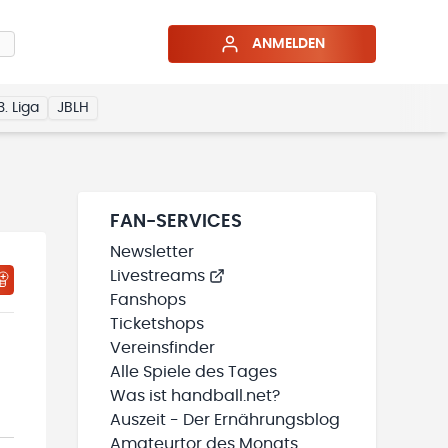
ANMELDEN
3. Liga
JBLH
FAN-SERVICES
Newsletter
Livestreams
HTIGUNGSSTATUS WIRD GELADEN
MEINE TEAMS“ HINZUFÜGEN
Fanshops
Ticketshops
Vereinsfinder
Alle Spiele des Tages
Was ist handball.net?
Auszeit - Der Ernährungsblog
Amateurtor des Monats