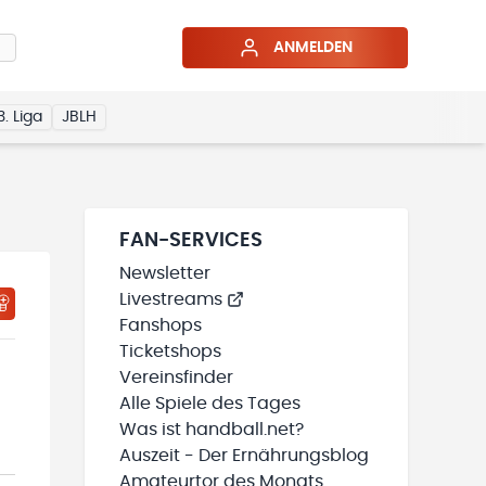
ANMELDEN
3. Liga
JBLH
FAN-SERVICES
Newsletter
Livestreams
HTIGUNGSSTATUS WIRD GELADEN
MEINE TEAMS“ HINZUFÜGEN
Fanshops
Ticketshops
Vereinsfinder
Alle Spiele des Tages
Was ist handball.net?
Auszeit - Der Ernährungsblog
Amateurtor des Monats