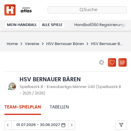
Suche
MEIN HANDBALL
ALLE SPIELE
Handball360 Registrierung
Home
Vereine
HSV Bernauer Bären
HSV Bernauer Bären
BENACHRICHTIG
ZU „MEINE
HSV BERNAUER BÄREN
Spielbezirk B - Kreisoberliga Männer Ü40 (Spielbezirk B
- 2025 / 2026)
TEAM-SPIELPLAN
TABELLEN
01.07.2026 - 30.06.2027