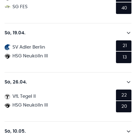
SG FES
40
So, 19.04.
21
SV Adler Berlin
HSG Neukölln III
13
So, 26.04.
22
VfL Tegel II
HSG Neukölln III
20
So, 10.05.