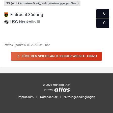
NG (nicht Antreten Gast), WG (Wertung gegen Gast)
0
Eintracht Südring
HSG Neukölln III
0
letztes Update:
17.06.2026 15:10 Uhr
FÜGE DEN SPIELPLAN ZU DEINER WEBSITE HINZU
©
2026
Handball.net
Impressum
|
Datenschutz
|
Nutzungsbedingungen