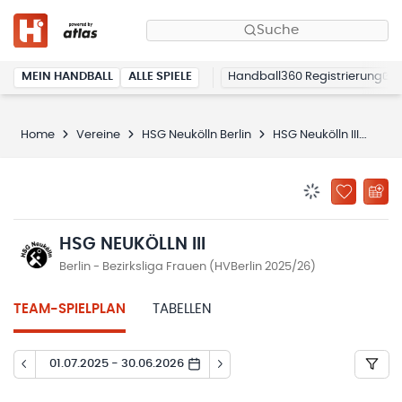
Suche
MEIN HANDBALL
ALLE SPIELE
Handball360 Registrierung
Home
Vereine
HSG Neukölln Berlin
HSG Neukölln III
Spi
BENACHRICHTIG
ZU „MEINE
HSG NEUKÖLLN III
Berlin - Bezirksliga Frauen (HVBerlin 2025/26)
TEAM-SPIELPLAN
TABELLEN
01.07.2025 - 30.06.2026