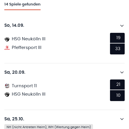
14
Spiele gefunden
So, 14.09.
19
HSG Neukölln III
Pfeffersport III
33
Sa, 20.09.
21
Turnsport 11
HSG Neukölln III
10
Sa, 25.10.
NH (nicht Antreten Heim), WH (Wertung gegen Heim)