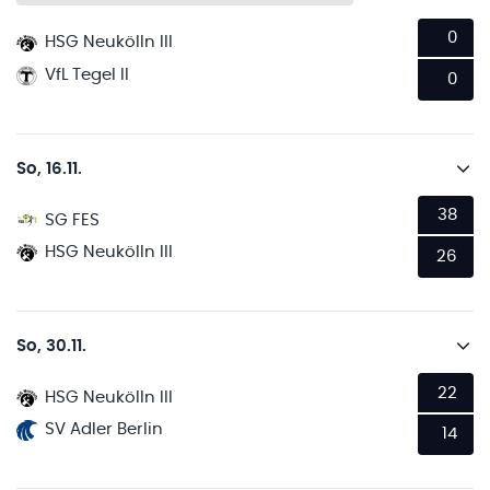
0
HSG Neukölln III
VfL Tegel II
0
So, 16.11.
38
SG FES
HSG Neukölln III
26
So, 30.11.
22
HSG Neukölln III
SV Adler Berlin
14