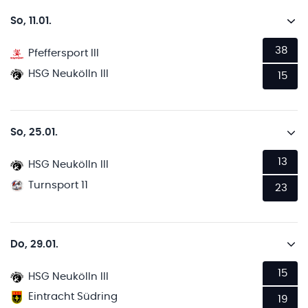
So, 11.01.
38
Pfeffersport III
HSG Neukölln III
15
So, 25.01.
13
HSG Neukölln III
Turnsport 11
23
Do, 29.01.
15
HSG Neukölln III
Eintracht Südring
19