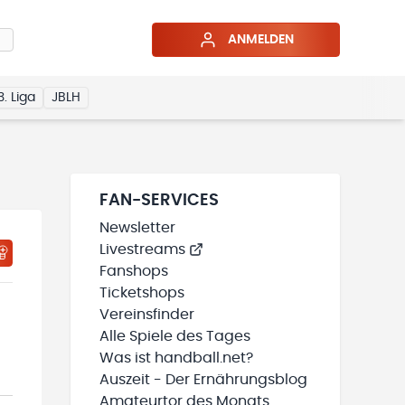
ANMELDEN
3. Liga
JBLH
FAN-SERVICES
Newsletter
Livestreams
HTIGUNGSSTATUS WIRD GELADEN
MEINE TEAMS“ HINZUFÜGEN
Fanshops
Ticketshops
Vereinsfinder
Alle Spiele des Tages
Was ist handball.net?
Auszeit - Der Ernährungsblog
Amateurtor des Monats