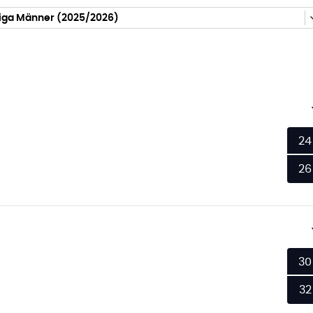
iga Männer (2025/2026)
24
26
30
32