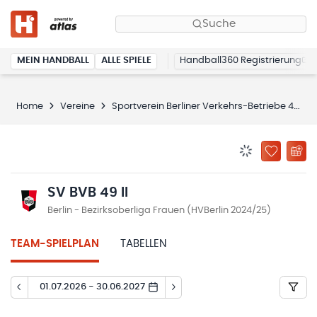
Suche
MEIN HANDBALL
ALLE SPIELE
Handball360 Registrierung
Home
Vereine
Sportverein Berliner Verkehrs-Betriebe 49 e.V.
BENACHRICHTIG
ZU „MEINE
SV BVB 49 II
Berlin - Bezirksoberliga Frauen (HVBerlin 2024/25)
TEAM-SPIELPLAN
TABELLEN
01.07.2026 - 30.06.2027