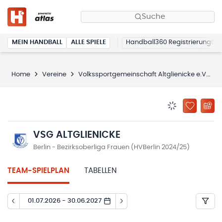
Suche
MEIN HANDBALL
ALLE SPIELE
Handball360 Registrierung
Home
Vereine
Volkssportgemeinschaft Altglienicke e.V.
BENACHRICHTIG
ZU „MEINE
VSG ALTGLIENICKE
Berlin - Bezirksoberliga Frauen (HVBerlin 2024/25)
TEAM-SPIELPLAN
TABELLEN
01.07.2026 - 30.06.2027