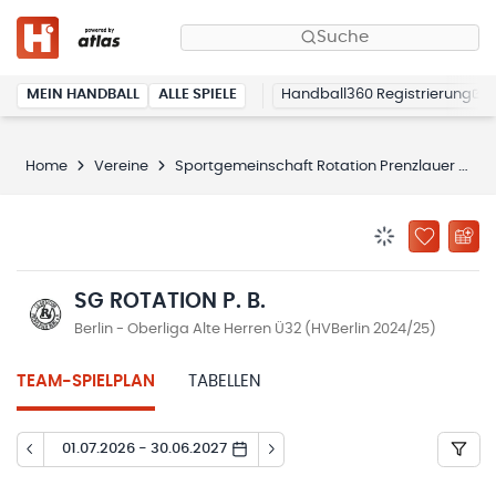
Suche
MEIN HANDBALL
ALLE SPIELE
Handball360 Registrierung
Home
Vereine
Sportgemeinschaft Rotation Prenzlauer Berg e.V.
BENACHRICHTIG
ZU „MEINE
SG ROTATION P. B.
Berlin - Oberliga Alte Herren Ü32 (HVBerlin 2024/25)
TEAM-SPIELPLAN
TABELLEN
01.07.2026 - 30.06.2027