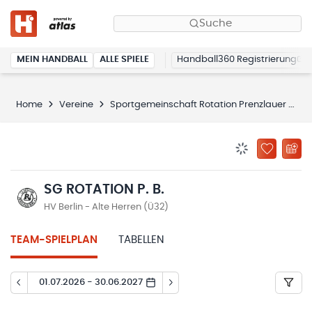
Suche
MEIN HANDBALL
ALLE SPIELE
Handball360 Registrierung
Home
Vereine
Sportgemeinschaft Rotation Prenzlauer Berg e.V.
BENACHRICHTIG
ZU „MEINE
SG ROTATION P. B.
HV Berlin - Alte Herren (Ü32)
TEAM-SPIELPLAN
TABELLEN
01.07.2026 - 30.06.2027