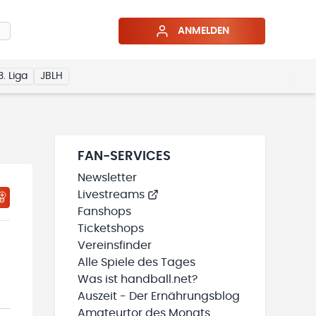
ANMELDEN
3. Liga
JBLH
FAN-SERVICES
Newsletter
Livestreams
HTIGUNGSSTATUS WIRD GELADEN
MEINE TEAMS“ HINZUFÜGEN
Fanshops
Ticketshops
Vereinsfinder
Alle Spiele des Tages
Was ist handball.net?
Auszeit - Der Ernährungsblog
Amateurtor des Monats