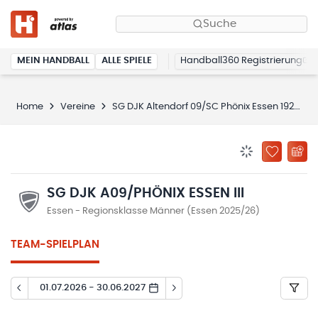
Suche
MEIN HANDBALL
ALLE SPIELE
Handball360 Registrierung
Home
Vereine
SG DJK Altendorf 09/SC Phönix Essen 1920
BENACHRICHTIG
ZU „MEINE
SG DJK A09/PHÖNIX ESSEN III
Essen - Regionsklasse Männer (Essen 2025/26)
TEAM-SPIELPLAN
01.07.2026 - 30.06.2027