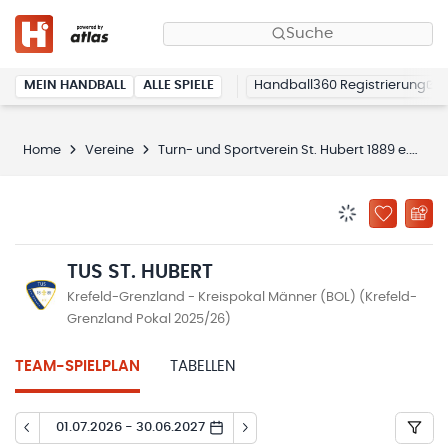
Suche
MEIN HANDBALL
ALLE SPIELE
Handball360 Registrierung
Home
Vereine
Turn- und Sportverein St. Hubert 1889 e.V.
BENACHRICHTIG
ZU „MEINE
TUS ST. HUBERT
Krefeld-Grenzland - Kreispokal Männer (BOL) (Krefeld-
Grenzland Pokal 2025/26)
TEAM-SPIELPLAN
TABELLEN
01.07.2026 - 30.06.2027