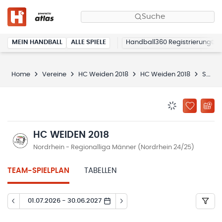
Suche
MEIN HANDBALL
ALLE SPIELE
Handball360 Registrierung
Home
Vereine
HC Weiden 2018
HC Weiden 2018
Spielplan
BENACHRICHTIG
ZU „MEINE
HC WEIDEN 2018
Nordrhein - Regionalliga Männer (Nordrhein 24/25)
TEAM-SPIELPLAN
TABELLEN
01.07.2026 - 30.06.2027