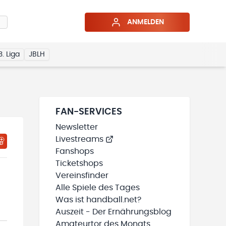
ANMELDEN
3. Liga
JBLH
FAN-SERVICES
Newsletter
Livestreams
HTIGUNGSSTATUS WIRD GELADEN
MEINE TEAMS“ HINZUFÜGEN
Fanshops
Ticketshops
Vereinsfinder
Alle Spiele des Tages
Was ist handball.net?
Auszeit - Der Ernährungsblog
Amateurtor des Monats