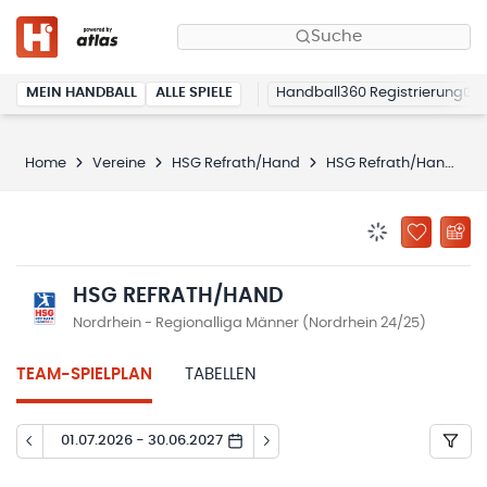
Suche
MEIN HANDBALL
ALLE SPIELE
Handball360 Registrierung
Home
Vereine
HSG Refrath/Hand
HSG Refrath/Hand
BENACHRICHTIG
ZU „MEINE
HSG REFRATH/HAND
Nordrhein - Regionalliga Männer (Nordrhein 24/25)
TEAM-SPIELPLAN
TABELLEN
01.07.2026 - 30.06.2027