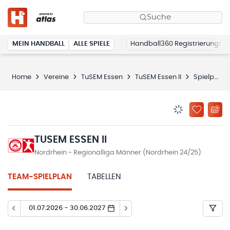
Suche
MEIN HANDBALL
ALLE SPIELE
Handball360 Registrierung
Home
Vereine
TuSEM Essen
TuSEM Essen II
Spielplan
BENACHRICHTIG
ZU „MEINE
TUSEM ESSEN II
Nordrhein - Regionalliga Männer (Nordrhein 24/25)
TEAM-SPIELPLAN
TABELLEN
01.07.2026 - 30.06.2027