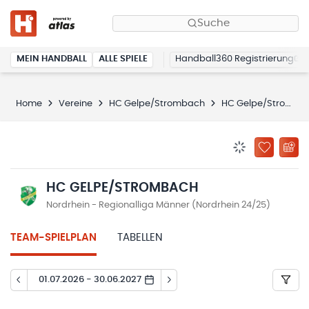
Suche
MEIN HANDBALL
ALLE SPIELE
Handball360 Registrierung
Home
Vereine
HC Gelpe/Strombach
HC Gelpe/Strombach
BENACHRICHTIG
ZU „MEINE
HC GELPE/STROMBACH
Nordrhein - Regionalliga Männer (Nordrhein 24/25)
TEAM-SPIELPLAN
TABELLEN
01.07.2026 - 30.06.2027