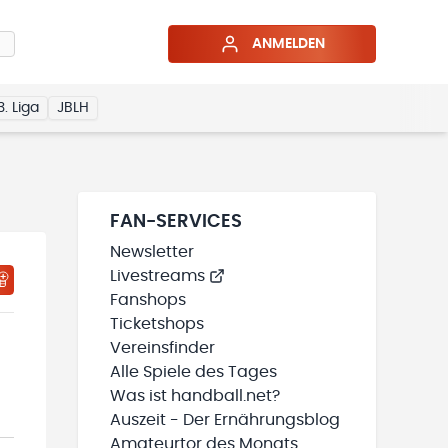
ANMELDEN
3. Liga
JBLH
FAN-SERVICES
Newsletter
Livestreams
HTIGUNGSSTATUS WIRD GELADEN
MEINE TEAMS“ HINZUFÜGEN
Fanshops
Ticketshops
Vereinsfinder
Alle Spiele des Tages
Was ist handball.net?
Auszeit - Der Ernährungsblog
Amateurtor des Monats