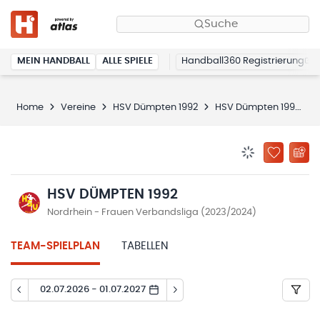
Suche
MEIN HANDBALL
ALLE SPIELE
Handball360 Registrierung
Home
Vereine
HSV Dümpten 1992
HSV Dümpten 1992
BENACHRICHTIG
ZU „MEINE
HSV DÜMPTEN 1992
Nordrhein - Frauen Verbandsliga (2023/2024)
TEAM-SPIELPLAN
TABELLEN
02.07.2026 - 01.07.2027