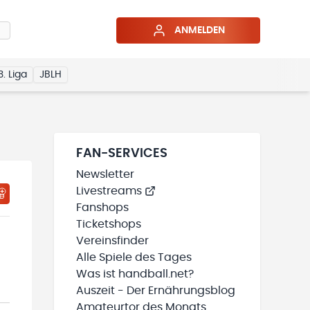
ANMELDEN
3. Liga
JBLH
FAN-SERVICES
Newsletter
Livestreams
HTIGUNGSSTATUS WIRD GELADEN
MEINE TEAMS“ HINZUFÜGEN
Fanshops
Ticketshops
Vereinsfinder
Alle Spiele des Tages
Was ist handball.net?
Auszeit - Der Ernährungsblog
Amateurtor des Monats