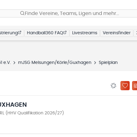
Finde Vereine, Teams, Ligen und mehr…
trierung
Handball360 FAQ
Livestreams
Vereinsfinder
 e.V.
mJSG Melsungen/Körle/Guxhagen
Spielplan
BENACHRIC
ZU „
UXHAGEN
L (HHV Qualifikation 2026/27)