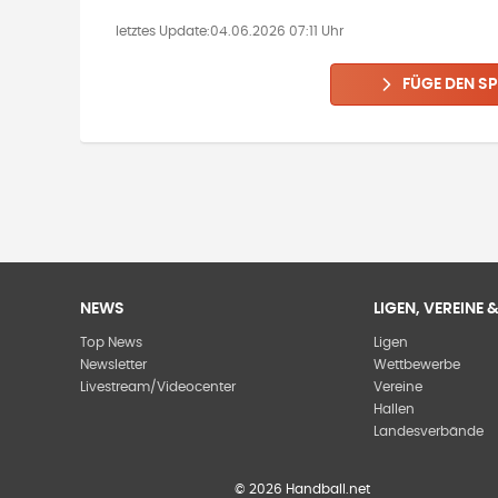
letztes Update:
04.06.2026 07:11 Uhr
FÜGE DEN SP
NEWS
LIGEN, VEREINE
Top News
Ligen
Newsletter
Wettbewerbe
Livestream/Videocenter
Vereine
Hallen
Landesverbände
©
2026
Handball.net