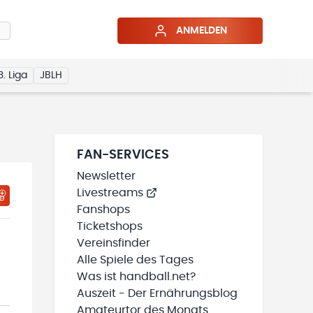
ANMELDEN
3. Liga
JBLH
FAN-SERVICES
Newsletter
Livestreams
HTIGUNGSSTATUS WIRD GELADEN
MEINE TEAMS“ HINZUFÜGEN
Fanshops
Ticketshops
Vereinsfinder
Alle Spiele des Tages
Was ist handball.net?
Auszeit - Der Ernährungsblog
Amateurtor des Monats