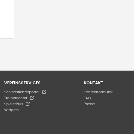
VEREINSSERVICES
KONTAKT
Schiedsrichterportal
Kontaktformular
Trainercenter
FAQ
SpielerPlus
Presse
Widgets