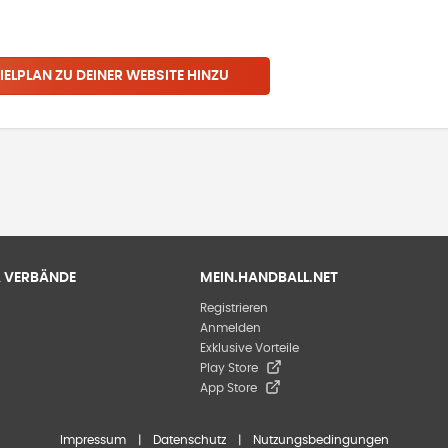
IELPLAN ZU DEINER WEBSITE HINZU
 & VERBÄNDE
MEIN.HANDBALL.NET
Registrieren
Anmelden
Exklusive Vorteile
Play Store
App Store
Impressum
|
Datenschutz
|
Nutzungsbedingungen