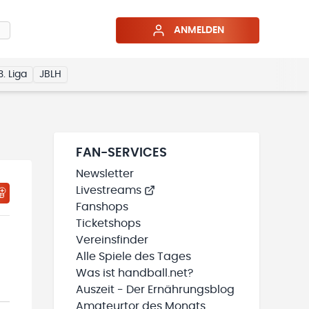
ANMELDEN
3. Liga
JBLH
FAN-SERVICES
Newsletter
Livestreams
HTIGUNGSSTATUS WIRD GELADEN
MEINE TEAMS“ HINZUFÜGEN
Fanshops
Ticketshops
Vereinsfinder
Alle Spiele des Tages
Was ist handball.net?
Auszeit - Der Ernährungsblog
Amateurtor des Monats