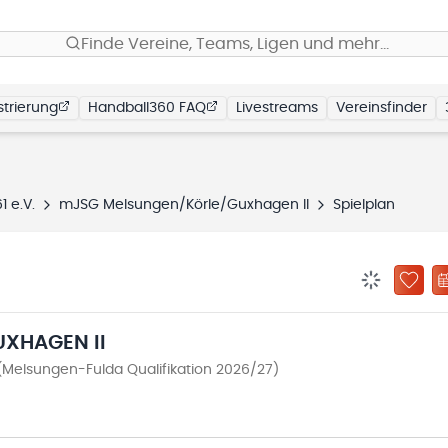
Finde Vereine, Teams, Ligen und mehr…
trierung
Handball360 FAQ
Livestreams
Vereinsfinder
 e.V.
mJSG Melsungen/Körle/Guxhagen II
Spielplan
BENACHRIC
ZU „
XHAGEN II
Melsungen-Fulda Qualifikation 2026/27)