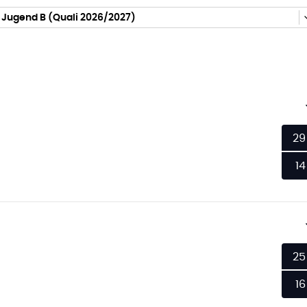
 Jugend B (Quali 2026/2027)
29
14
25
16