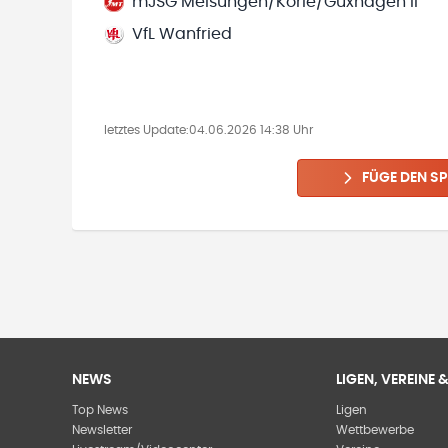
mJSG Melsungen/Körle/Guxhagen II
VfL Wanfried
letztes Update:
04.06.2026 14:38 Uhr
FÜGE DEN SP
NEWS
LIGEN, VEREINE
Top News
Ligen
Newsletter
Wettbewerbe