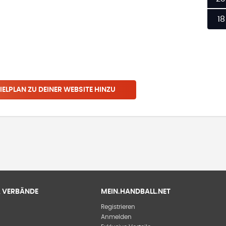
18
IELPLAN ZU DEINER WEBSITE HINZU
 & VERBÄNDE
MEIN.HANDBALL.NET
Registrieren
Anmelden