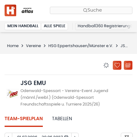
Suche
MEIN HANDBALL
ALLE SPIELE
Handball360 Registrierung
Home
Vereine
HSG Eppertshausen/Münster e.V.
JSG EMU
BENACHRICHTIG
ZU „MEINE
JSG EMU
Odenwald-Spessart - Vereins-Event Jugend
(männl./weibl.) (Odenwald-Spessart
Freundschaftsspiele u. Turniere 2025/26)
TEAM-SPIELPLAN
TABELLEN