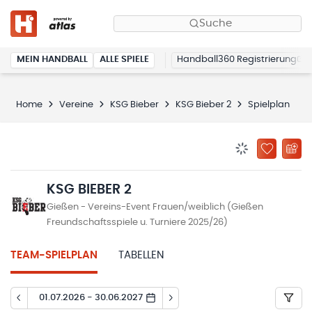
Suche
MEIN HANDBALL
ALLE SPIELE
Handball360 Registrierung
Home
Vereine
KSG Bieber
KSG Bieber 2
Spielplan
BENACHRICHTIG
ZU „MEINE
KSG BIEBER 2
Gießen - Vereins-Event Frauen/weiblich (Gießen
Freundschaftsspiele u. Turniere 2025/26)
TEAM-SPIELPLAN
TABELLEN
01.07.2026 - 30.06.2027