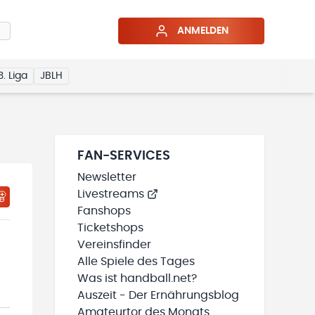
ANMELDEN
3. Liga
JBLH
FAN-SERVICES
Newsletter
Livestreams
HTIGUNGSSTATUS WIRD GELADEN
MEINE TEAMS“ HINZUFÜGEN
Fanshops
Ticketshops
Vereinsfinder
Alle Spiele des Tages
Was ist handball.net?
Auszeit - Der Ernährungsblog
Amateurtor des Monats