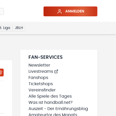
ANMELDEN
3. Liga
JBLH
FAN-SERVICES
Newsletter
Livestreams
HTIGUNGSSTATUS WIRD GELADEN
MEINE TEAMS“ HINZUFÜGEN
Fanshops
Ticketshops
Vereinsfinder
Alle Spiele des Tages
Was ist handball.net?
Auszeit - Der Ernährungsblog
Amateurtor des Monats