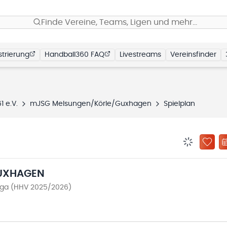
Finde Vereine, Teams, Ligen und mehr…
trierung
Handball360 FAQ
Livestreams
Vereinsfinder
 e.V.
mJSG Melsungen/Körle/Guxhagen
Spielplan
BENACHRIC
ZU „
UXHAGEN
iga (HHV 2025/2026)