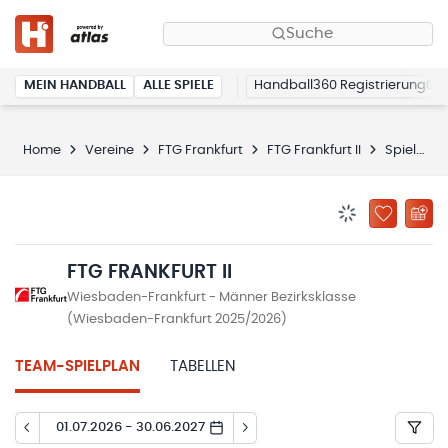
Suche
MEIN HANDBALL
ALLE SPIELE
Handball360 Registrierung
Home
Vereine
FTG Frankfurt
FTG Frankfurt II
Spielplan
BENACHRICHTIG
ZU „MEINE
FTG FRANKFURT II
Wiesbaden-Frankfurt - Männer Bezirksklasse
(Wiesbaden-Frankfurt 2025/2026)
TEAM-SPIELPLAN
TABELLEN
01.07.2026 - 30.06.2027