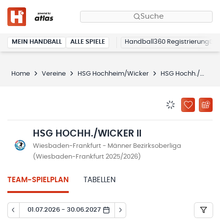
Suche
MEIN HANDBALL
ALLE SPIELE
Handball360 Registrierung
Home
Vereine
HSG Hochheim/Wicker
HSG Hochh./Wicker II
BENACHRICHTIG
ZU „MEINE
HSG HOCHH./WICKER II
Wiesbaden-Frankfurt - Männer Bezirksoberliga
(Wiesbaden-Frankfurt 2025/2026)
TEAM-SPIELPLAN
TABELLEN
01.07.2026 - 30.06.2027