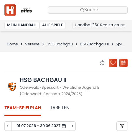
Suche
MEIN HANDBALL
ALLE SPIELE
Handball360 Registrierung
Home
Vereine
HSG Bachgau
HSG Bachgau II
Spielplan
BENACHRICHTIG
ZU „MEINE
HSG BACHGAU II
Odenwald-Spessart - Weibliche Jugend E
(Odenwald-Spessart 2024/2025)
TEAM-SPIELPLAN
TABELLEN
01.07.2026 - 30.06.2027