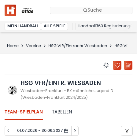
Suche
MEIN HANDBALL
ALLE SPIELE
Handball360 Registrierung
Home
Vereine
HSG VfR/Eintracht Wiesbaden
HSG VfR/Eintr. Wiesbaden
BENACHRICHTIG
ZU „MEINE
HSG VFR/EINTR. WIESBADEN
Wiesbaden-Frankfurt - BK männliche Jugend D
(Wiesbaden-Frankfurt 2024/2025)
TEAM-SPIELPLAN
TABELLEN
01.07.2026 - 30.06.2027