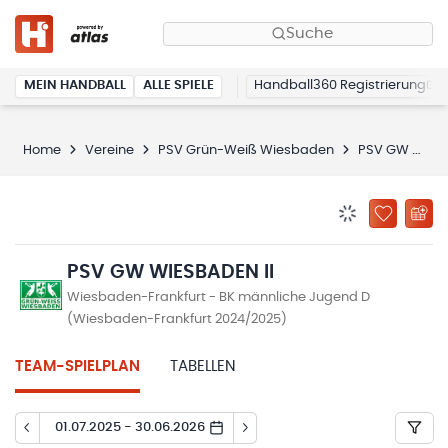
Suche
MEIN HANDBALL
ALLE SPIELE
Handball360 Registrierung
Home
Vereine
PSV Grün-Weiß Wiesbaden
PSV GW Wiesbaden II
BENACHRICHTIG
ZU „MEINE
PSV GW WIESBADEN II
Wiesbaden-Frankfurt - BK männliche Jugend D
(Wiesbaden-Frankfurt 2024/2025)
TEAM-SPIELPLAN
TABELLEN
01.07.2025 - 30.06.2026