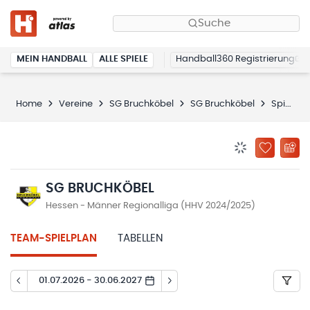
Suche
MEIN HANDBALL
ALLE SPIELE
Handball360 Registrierung
Home
Vereine
SG Bruchköbel
SG Bruchköbel
Spielplan
BENACHRICHTIG
ZU „MEINE
SG BRUCHKÖBEL
Hessen - Männer Regionalliga (HHV 2024/2025)
TEAM-SPIELPLAN
TABELLEN
01.07.2026 - 30.06.2027