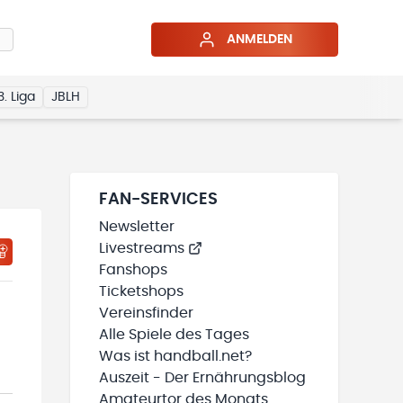
ANMELDEN
3. Liga
JBLH
FAN-SERVICES
Newsletter
Livestreams
HTIGUNGSSTATUS WIRD GELADEN
MEINE TEAMS“ HINZUFÜGEN
Fanshops
Ticketshops
Vereinsfinder
Alle Spiele des Tages
Was ist handball.net?
Auszeit - Der Ernährungsblog
Amateurtor des Monats