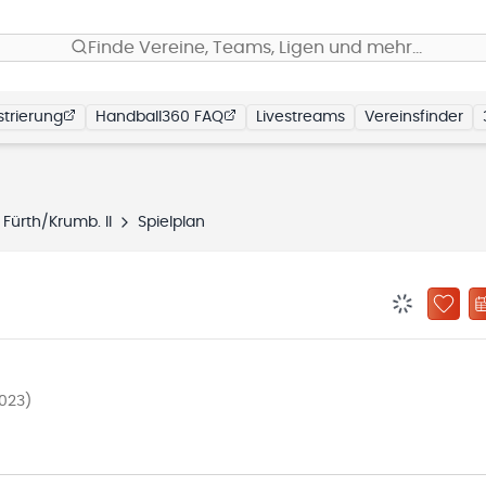
Finde Vereine, Teams, Ligen und mehr…
trierung
Handball360 FAQ
Livestreams
Vereinsfinder
Fürth/Krumb. II
Spielplan
BENACHRIC
ZU „
023)