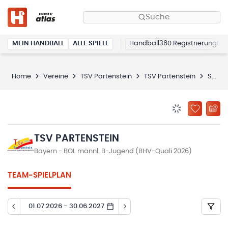
Suche
MEIN HANDBALL
ALLE SPIELE
Handball360 Registrierung
Home
Vereine
TSV Partenstein
TSV Partenstein
Spielplan
BENACHRICHTIG
ZU „MEINE
TSV PARTENSTEIN
Bayern - BOL männl. B-Jugend (BHV-Quali 2026)
TEAM-SPIELPLAN
01.07.2026 - 30.06.2027