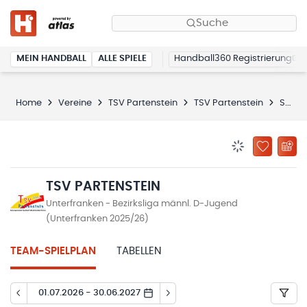
Suche
MEIN HANDBALL
ALLE SPIELE
Handball360 Registrierung
Home
Vereine
TSV Partenstein
TSV Partenstein
Spielplan
BENACHRICHTIG
ZU „MEINE
TSV PARTENSTEIN
Unterfranken - Bezirksliga männl. D-Jugend
(Unterfranken 2025/26)
TEAM-SPIELPLAN
TABELLEN
01.07.2026 - 30.06.2027