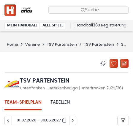
Suche
MEIN HANDBALL
ALLE SPIELE
Handball360 Registrierung
Home
Vereine
TSV Partenstein
TSV Partenstein
Spielplan
BENACHRICHTIG
ZU „MEINE
TSV PARTENSTEIN
Unterfranken - Bezirksoberliga (Unterfranken 2025/26)
TEAM-SPIELPLAN
TABELLEN
01.07.2026 - 30.06.2027