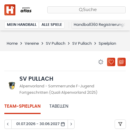
Suche
MEIN HANDBALL
ALLE SPIELE
Handball360 Registrierung
Home
Vereine
SV Pullach
SV Pullach
Spielplan
BENACHRICHTIG
ZU „MEINE
SV PULLACH
Alpenvorland - Sommerrunde F-Jugend
Fortgeschritten (Quali Alpenvorland 2025)
TEAM-SPIELPLAN
TABELLEN
01.07.2026 - 30.06.2027