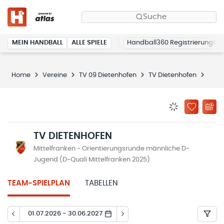
Suche
MEIN HANDBALL
ALLE SPIELE
Handball360 Registrierung
Home
Vereine
TV 09 Dietenhofen
TV Dietenhofen
Spie
BENACHRICHTIG
ZU „MEINE
TV DIETENHOFEN
Mittelfranken - Orientierungsrunde männliche D-
Jugend (D-Quali Mittelfranken 2025)
TEAM-SPIELPLAN
TABELLEN
01.07.2026 - 30.06.2027