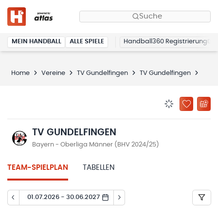
Suche
MEIN HANDBALL
ALLE SPIELE
Handball360 Registrierung
Home
Vereine
TV Gundelfingen
TV Gundelfingen
Spie
BENACHRICHTIG
ZU „MEINE
TV GUNDELFINGEN
Bayern - Oberliga Männer (BHV 2024/25)
TEAM-SPIELPLAN
TABELLEN
01.07.2026 - 30.06.2027