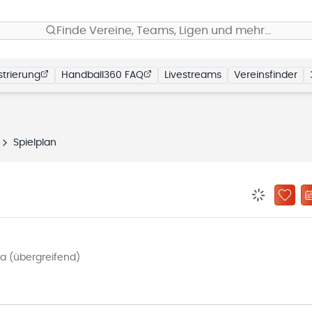
Finde Vereine, Teams, Ligen und mehr…
trierung
Handball360 FAQ
Livestreams
Vereinsfinder
Spielplan
BENACHRIC
ZU „
a (übergreifend)