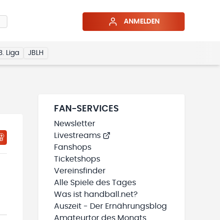
ANMELDEN
3. Liga
JBLH
FAN-SERVICES
Newsletter
Livestreams
HTIGUNGSSTATUS WIRD GELADEN
MEINE TEAMS“ HINZUFÜGEN
Fanshops
Ticketshops
Vereinsfinder
Alle Spiele des Tages
Was ist handball.net?
Auszeit - Der Ernährungsblog
Amateurtor des Monats