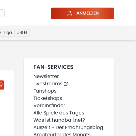
ANMELDEN
3. Liga
JBLH
FAN-SERVICES
Newsletter
Livestreams
HTIGUNGSSTATUS WIRD GELADEN
MEINE TEAMS“ HINZUFÜGEN
Fanshops
Ticketshops
Vereinsfinder
Alle Spiele des Tages
Was ist handball.net?
Auszeit - Der Ernährungsblog
Amateurtor des Monats