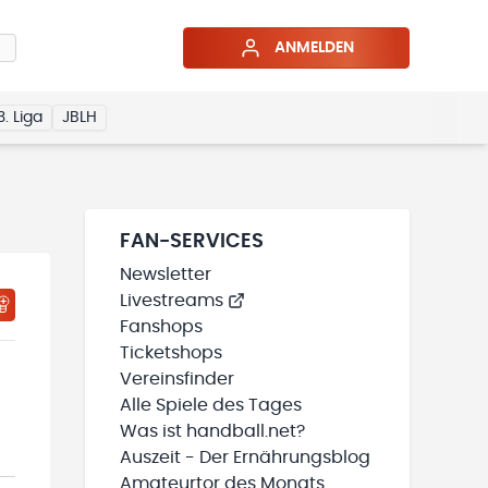
ANMELDEN
3. Liga
JBLH
FAN-SERVICES
Newsletter
Livestreams
HTIGUNGSSTATUS WIRD GELADEN
MEINE TEAMS“ HINZUFÜGEN
Fanshops
Ticketshops
Vereinsfinder
Alle Spiele des Tages
Was ist handball.net?
Auszeit - Der Ernährungsblog
Amateurtor des Monats