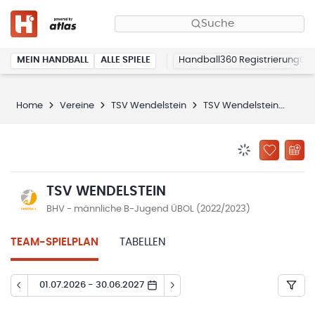
Suche
MEIN HANDBALL
ALLE SPIELE
Handball360 Registrierung
Home
Vereine
TSV Wendelstein
TSV Wendelstein
Spie
BENACHRICHTIG
ZU „MEINE
TSV WENDELSTEIN
BHV - männliche B-Jugend ÜBOL (2022/2023)
TEAM-SPIELPLAN
TABELLEN
01.07.2026 - 30.06.2027