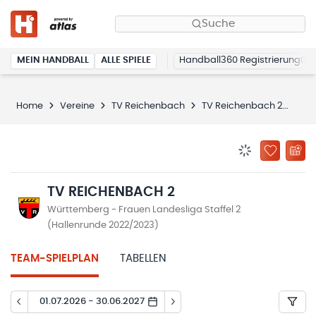
Suche
MEIN HANDBALL
ALLE SPIELE
Handball360 Registrierung
Home
Vereine
TV Reichenbach
TV Reichenbach 2
Spi
BENACHRICHTIG
ZU „MEINE
TV REICHENBACH 2
Württemberg - Frauen Landesliga Staffel 2
(Hallenrunde 2022/2023)
TEAM-SPIELPLAN
TABELLEN
01.07.2026 - 30.06.2027