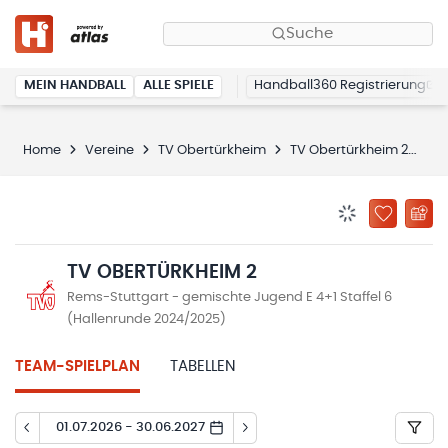
Suche
MEIN HANDBALL
ALLE SPIELE
Handball360 Registrierung
Home
Vereine
TV Obertürkheim
TV Obertürkheim 2
Sp
BENACHRICHTIG
ZU „MEINE
TV OBERTÜRKHEIM 2
Rems-Stuttgart - gemischte Jugend E 4+1 Staffel 6
(Hallenrunde 2024/2025)
TEAM-SPIELPLAN
TABELLEN
01.07.2026 - 30.06.2027