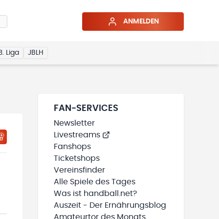
ANMELDEN
3. Liga
JBLH
FAN-SERVICES
Newsletter
Livestreams
HTIGUNGSSTATUS WIRD GELADEN
MEINE TEAMS“ HINZUFÜGEN
Fanshops
Ticketshops
Vereinsfinder
Alle Spiele des Tages
Was ist handball.net?
Auszeit - Der Ernährungsblog
Amateurtor des Monats