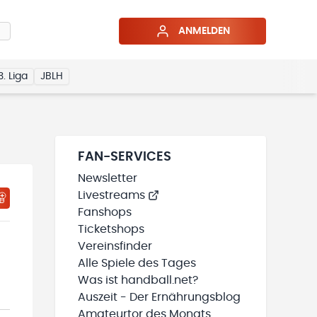
ANMELDEN
3. Liga
JBLH
FAN-SERVICES
Newsletter
Livestreams
HTIGUNGSSTATUS WIRD GELADEN
MEINE TEAMS“ HINZUFÜGEN
Fanshops
Ticketshops
Vereinsfinder
Alle Spiele des Tages
Was ist handball.net?
Auszeit - Der Ernährungsblog
Amateurtor des Monats